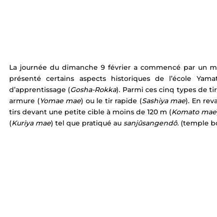
La journée du dimanche 9 février a commencé par un m
présenté certains aspects historiques de l’école Yama
d’apprentissage (
Gosha-Rokka
). Parmi ces cinq types de ti
armure (
Yomae mae
) ou le tir rapide (
Sashiya mae
). En rev
tirs devant une petite cible à moins de 120 m (
Komato mae
(
Kuriya mae
) tel que pratiqué au 
sanjûsangendô
. (temple 