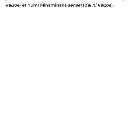
EKF Bourges 2021
kaizoe
) et Yumi Minaminaka 
sensei
 (
dai ni kaizoe
).