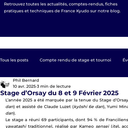
Retrouvez toutes les actualités, comptes-rendus, fiches
pratiques et techniques de France Kyudo sur notre blog.
Tous les posts
Compte rendu de stage et tournoi
Év
Phil Bernard
Kyudo TV
Les clubs de France Kyudo
Revue de
10 avr. 2025
3 min de lecture
Stage d’Orsay du 8 et 9 Février 2025
L’année 2025 a été marquée par la tenue du Stage d’Orsay
Equipe de France
EKF Publier 2023
shinsa pas
dan
) et assisté de Claude Luzet (
kyōshi 6e dan
), Yumi Min
dan
).
yawatashi
 traditionnel, réalisé par Kameo 
sensei
 (
ite
), a