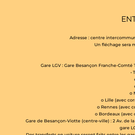
ENT
Adresse : centre intercommun
Un fléchage sera 
Gare LGV : Gare Besançon Franche-Comté TG
• 
o 
o Lille (avec co
o Rennes (avec c
o Bordeaux (avec 
Gare de Besançon-Viotte (centre-ville) : 2 Av. de l
gare LG
Des transferts en voiture seront faits entre les ga