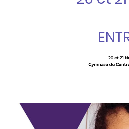
ENTR
20 et 21 
Gymnase du Centr