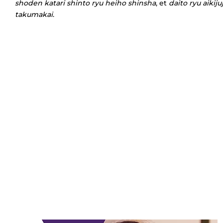
shoden katari shinto ryu heiho shinsha
, et
daito ryu aikiju
takumakai
.