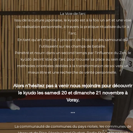
La Voie de l'arc
Issu de la culture japonaise, le kyudo est à la fois un art et une voie
de réalisation personnelle, à travers la pratique ritualisée du tir à
l’arc.
En tant qu’art martial, il provient de l’histoire des samouraï qui
l’utilisaient sur les champs de bataille.
Pénétré et nourri dans un second temps par l’influence du Zen, le
kyûdô devint Voie de l’arc pour trouver sa place au sein des
méthodes orientales dédiées à la transformation de soi vers un
mieux être et une recherche de vérité personnelle.
Alors n’hésitez pas à venir nous rejoindre pour découvrir
le kyudo les samedi 20 et dimanche 21 novembre à
Voray.
***
La communauté de communes du pays riolais, les communes de
Voray et de Rioz, l’école Lionel Oudart, Radio Star, et le conseil