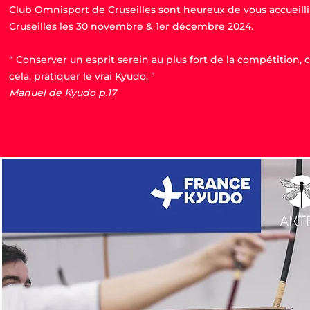
Club Omnisport de Cruseilles sont heureux de vous accueilli
Cruseilles les 30 novembre & 1er décembre 2024.
“ Conserver un esprit serein au plus fort de la compétition, c
cela, pratiquer le vrai Kyudo. ”
Manuel de Kyudo p.17