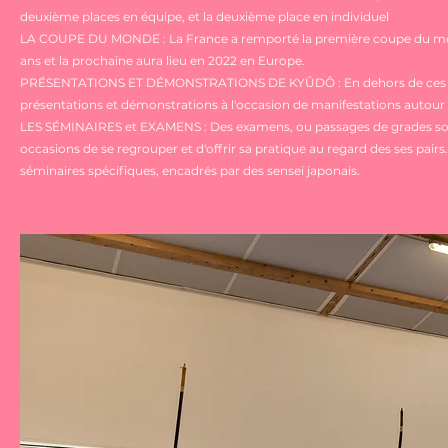
deuxième places en équipe, et la deuxième place en individuel
LA COUPE DU MONDE : La France a remporté la première coupe du mond
ans et la prochaine aura lieu en 2022 en Europe.
PRÉSENTATIONS ET DÉMONSTRATIONS DE KYÛDÔ : En dehors de ces gran
présentations et démonstrations à l'occasion de manifestations autour 
LES SÉMINAIRES et EXAMENS : Des examens, ou passages de grades son
occasions de se regrouper et d'offrir sa pratique au regard des ses pair
séminaires spécifiques, encadrés par des sensei japonais.