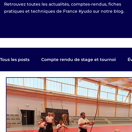
Retrouvez toutes les actualités, comptes-rendus, fiches
pratiques et techniques de France Kyudo sur notre blog.
Tous les posts
Compte rendu de stage et tournoi
É
Kyudo TV
Les clubs de France Kyudo
Revue de
Equipe de France
EKF Publier 2023
shinsa pa
EKF Bourges 2021