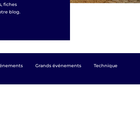
, fiches
tre blog.
énements
Grands événements
Technique
 Presse
Kyûdô magazine
Taikai EKF 2023
sages de grade
Coupe du Monde 2024 Nagoya (Japon)