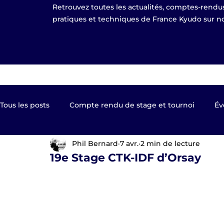
Retrouvez toutes les actualités, comptes-rendus
pratiques et techniques de France Kyudo sur no
Tous les posts
Compte rendu de stage et tournoi
Év
Phil Bernard
7 avr.
2 min de lecture
Kyudo TV
Les clubs de France Kyudo
Revue de
19e Stage CTK-IDF d’Orsay
Equipe de France
EKF Publier 2023
shinsa pas