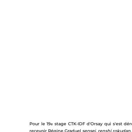
EKF Bourges 2021
Pour le 19
 stage CTK-IDF d'Orsay qui s'est dér
e
recevoir Régine Graduel 
sensei, renshi rokudan