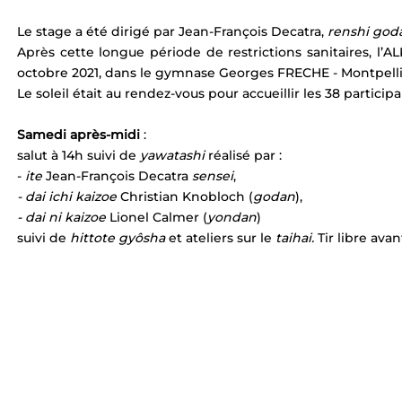
Le stage a été dirigé par Jean-François Decatra, 
renshi god
Après cette longue période de restrictions sanitaires, l’AL
octobre 2021, dans le gymnase Georges FRECHE - Montpelli
Le soleil était au rendez-vous pour accueillir les 38 partici
Samedi après-midi 
: 
salut à 14h suivi de 
yawatashi
 réalisé par :
- 
ite
 Jean-François Decatra 
sensei
,
- dai ichi kaizoe
 Christian Knobloch (
godan
),
- dai ni kaizoe
 Lionel Calmer (
yondan
)
suivi de 
hittote gyôsha
 et ateliers sur le 
taihai. 
Tir libre ava