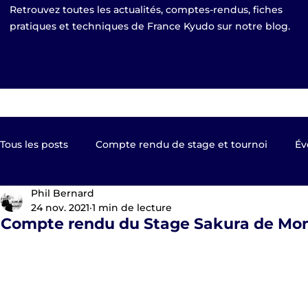
Retrouvez toutes les actualités, comptes-rendus, fiches
pratiques et techniques de France Kyudo sur notre blog.
Tous les posts
Compte rendu de stage et tournoi
Év
Phil Bernard
Kyudo TV
Les clubs de France Kyudo
Revue de
24 nov. 2021
1 min de lecture
Compte rendu du Stage Sakura de Montpe
Equipe de France
EKF Publier 2023
shinsa pas