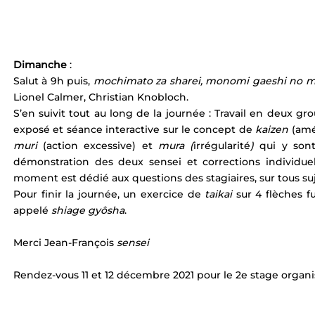
Dimanche 
: 
Salut à 9h puis, 
mochimato za sharei, monomi gaeshi no m
Lionel Calmer, Christian Knobloch.
S’en suivit tout au long de la journée : Travail en deux gro
exposé et séance interactive sur le concept de 
kaizen
 (amé
muri
 (action excessive) et 
mura (
irrégularité
) 
qui y sont
démonstration des deux sensei et corrections individuel
moment est dédié aux questions des stagiaires, sur tous suj
Pour finir la journée, un exercice de 
taikai
 sur 4 flèches f
appelé 
shiage gyôsha
. 
Merci Jean-François 
sensei
Rendez-vous 11 et 12 décembre 2021 pour le 2e stage organis