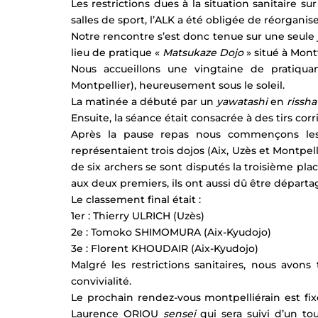
EKF Bourges 2021
Les restrictions dues à la situation sanitaire s
salles de sport, l’ALK a été obligée de réorganis
Notre rencontre s’est donc tenue sur une seule 
lieu de pratique « 
Matsukaze Dojo
 » situé à Mont
Nous accueillons une vingtaine de pratiquan
Montpellier), heureusement sous le soleil.
La matinée a débuté par un 
yawatashi
 en 
rissha
Ensuite, la séance était consacrée à des tirs cor
Après la pause repas nous commençons les 
représentaient trois dojos (Aix, Uzès et Montpel
de six archers se sont disputés la troisième pla
aux deux premiers, ils ont aussi dû être départ
Le classement final était :
1er : Thierry ULRICH (Uzès)
2e : Tomoko SHIMOMURA (Aix-Kyudojo)
3e : Florent KHOUDAIR (Aix-Kyudojo)
Malgré les restrictions sanitaires, nous avo
convivialité.
Le prochain rendez-vous montpelliérain est fix
Laurence ORIOU 
sensei
 qui sera suivi d’un t