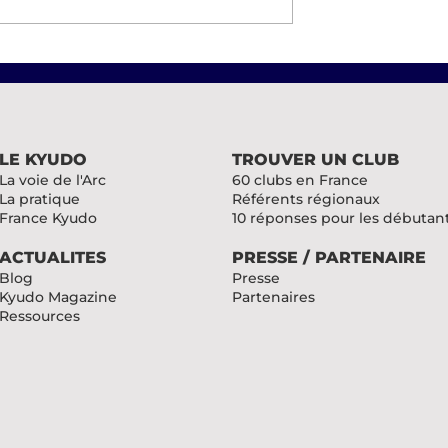
yudo à la
Coupe de la CTKyudo
rte
Grand Sud
LE KYUDO
TROUVER UN CLUB
La voie de l'Arc
60 clubs en France
La pratique
Référents régionaux
France Kyudo
10 réponses pour les débutan
ACTUALITES
PRESSE / PARTENAIRE
Blog
Presse
Kyudo Magazine
Partenaires
Ressources