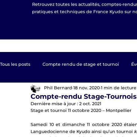
Retrouvez toutes les actualités, comptes-rendus
pratiques et techniques de France Kyudo sur no
Tous les posts
Compte rendu de stage et tournoi
Év
Phil Bernard
18 nov. 2020
1 min de lecture
Kyudo TV
Les clubs de France Kyudo
Revue de
Compte-rendu Stage-Tournois 
Dernière mise à jour :
2 oct. 2021
Stage et tournoi 11 octobre 2020 – Montpellier
Equipe de France
EKF Publier 2023
shinsa pas
Samedi 10 et dimanche 11 octobre 2020 étaien
Languedocienne de Kyudo ainsi qu’un tournoi 
k