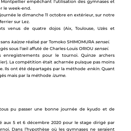
ur Montpellier empêchant l’utilisation des gymnases et 
er le week-end.
journée le dimanche 11 octobre en extérieur, sur notre 
ferrier sur Lez.
ts venus de quatre dojos (Aix, Toulouse, Uzès et 
 sans 
kaizoe
 réalisé par Tomoko SHIMOMURA 
sensei
.
rigés sous l’œil affuté de Charles-Louis ORIOU 
sensei
.
enregistrements pour le tournoi. Quinze archers 
lier). La compétition était acharnée puisque pas moins 
ce. Ils ont été départagés par la méthode 
enkin
. Quant 
agés mais par la méthode 
izume
.
ns tous pu passer une bonne journée de kyudo et de 
é aux 5 et 6 décembre 2020 pour le stage dirigé par 
ournoi. Dans l’hypothèse où les gymnases ne seraient 