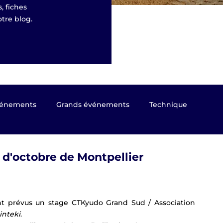
, fiches
tre blog.
énements
Grands événements
Technique
 Presse
Kyûdô magazine
Taikai EKF 2023
d'octobre de Montpellier
sages de grade
Coupe du Monde 2024 Nagoya (Japon)
t prévus un stage CTKyudo Grand Sud / Association 
inteki
.