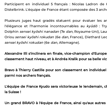
EKF Bourges 2021
Participent en individuel 5 français : Nicolas Ladron de G
Distelbrink. L'équipe de France étant composée des 3 arche
Plusieurs juges haut gradés statuent pour évaluer les arc
l'élégance et l'harmonie incontournables au 
kyûdô
 : Tr
Dolphin 
sensei kyôshi nanadan
 (7e 
dan
, Royaume-Uni), Lau
Oriou 
sensei kyôshi rokudan
 (6e 
dan
, France), Diethard Le
sensei kyôshi rokudan
 (6e 
dan
, Allemagne).
Alexandre Illi s'inclinera en finale, vice-champion d'Europe
classement haut niveau, et à Andréa Kralik pour sa belle vi
Bravo à Thierry Castille pour son classement en individuel : 
parmi nos archers français.
L'équipe de France Kyudo sera victorieuse le lendemain, 
la Suisse ! 
Un grand BRAVO à l'équipe de France, ainsi qu'aux autres 