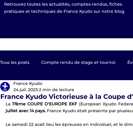
Retrouvez toutes les actualités, comptes-rendus, fiches
pratiques et techniques de France Kyudo sur notre blog.
Tous les posts
Compte rendu de stage et tournoi
Év
France Kyudo
Kyudo TV
Les clubs de France Kyudo
Revue de
24 juil. 2023
2 min de lecture
France Kyudo Victorieuse à la Coupe d
La 
17ème COUPE D'EUROPE EKF
 (European Kyudo Federat
Equipe de France
EKF Publier 2023
shinsa pas
juillet avec 14 pays.
 France Kyudo était présente par plusieu
Le samedi 22 avait lieu les épreuves en individuel, et le di