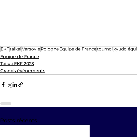
EKF
taikai
Varsovie
Pologne
Equipe de France
tournoi
kyudo équi
Equipe de France
Taikai EKF 2023
Grands événements
Posts récents