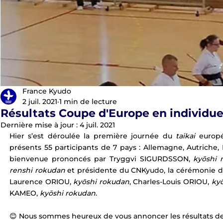
EKF Bourges 2021
France Kyudo
2 juil. 2021
1 min de lecture
Résultats Coupe d'Europe en individue
Dernière mise à jour :
4 juil. 2021
Hier s’est déroulée la première journée du 
taikai
 europé
présents 55 participants de 7 pays : Allemagne, Autriche, 
bienvenue prononcés par Tryggvi SIGURDSSON, 
kyōshi 
renshi rokudan
 et présidente du CNKyudo, la cérémonie d’
Laurence ORIOU, 
kyōshi rokudan
, Charles-Louis ORIOU, 
ky
KAMEO, 
kyōshi rokudan
. 
😊 Nous sommes heureux de vous annoncer les résultats des