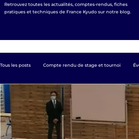
Retrouvez toutes les actualités, comptes-rendus, fiches
pratiques et techniques de France Kyudo sur notre blog.
Tous les posts
Compte rendu de stage et tournoi
Év
Kyudo TV
Les clubs de France Kyudo
Revue de
Equipe de France
EKF Publier 2023
shinsa pas