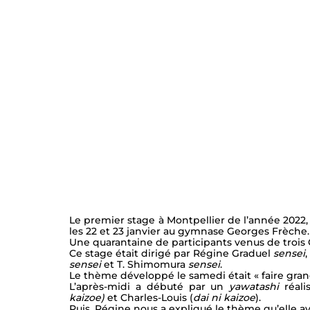
EKF Bourges 2021
Le premier stage à Montpellier de l’année 2022, 
les 22 et 23 janvier au gymnase Georges Frèche.
Une quarantaine de participants venus de trois 
Ce stage était dirigé par Régine Graduel 
sensei
,
sensei
 et T. Shimomura 
sensei
.
Le thème développé le samedi était « faire grandi
L’après-midi a débuté par un 
yawatashi
 réal
kaizoe)
 et Charles-Louis (
dai ni kaizoe
).
Puis, Régine nous a expliqué le thème qu’elle ava