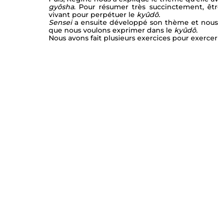
gyôsha
. Pour résumer très succinctement, êt
vivant pour perpétuer le 
kyûdô
.
Sensei
 a ensuite développé son thème et nous a
que nous voulons exprimer dans le 
kyûdô
.
Nous avons fait plusieurs exercices pour exerce