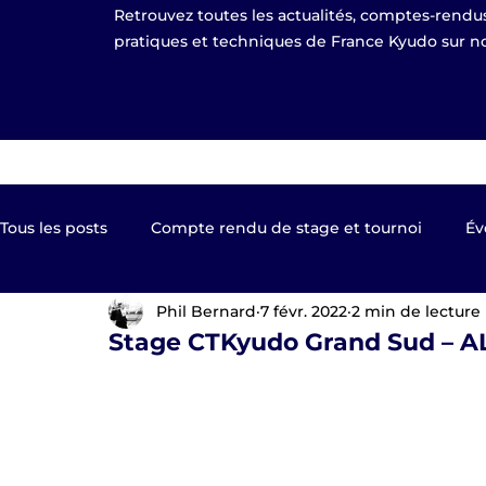
Retrouvez toutes les actualités, comptes-rendus
pratiques et techniques de France Kyudo sur no
Tous les posts
Compte rendu de stage et tournoi
Év
Phil Bernard
7 févr. 2022
2 min de lecture
Kyudo TV
Les clubs de France Kyudo
Revue de
Stage CTKyudo Grand Sud – AL
Equipe de France
EKF Publier 2023
shinsa pas