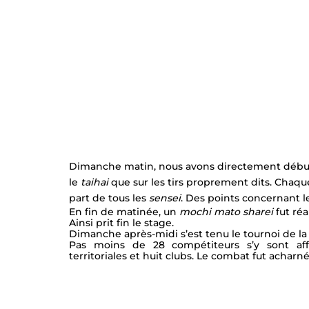
Dimanche matin, nous avons directement débuté
le
 taihai
 que sur les tirs proprement dits. Chaque
part de tous les 
sensei
. Des points concernant l
En fin de matinée, un 
mochi mato sharei
 fut ré
Ainsi prit fin le stage.
Dimanche après-midi s’est tenu le tournoi de l
Pas moins de 28 compétiteurs s’y sont affr
territoriales et huit clubs. Le combat fut acharné