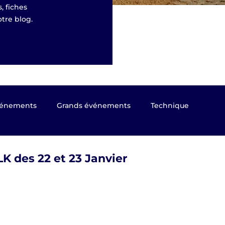
, fiches
tre blog.
énements
Grands événements
Technique
 Presse
Kyûdô magazine
Taikai EKF 2023
K des 22 et 23 Janvier
sages de grade
Coupe du Monde 2024 Nagoya (Japon)