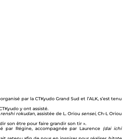
organisé par la CTKyudo Grand Sud et l’ALK, s’est tenu 
CTKyudo y ont assisté.
 
renshi rokudan
, assistée de L. Oriou 
sensei
, Ch-L Oriou 
r son être pour faire grandir son tir ».
isé par Régine, accompagnée par Laurence 
(dai ichi 
it retenu afin de nous en inspirer pour réaliser 
hitote 