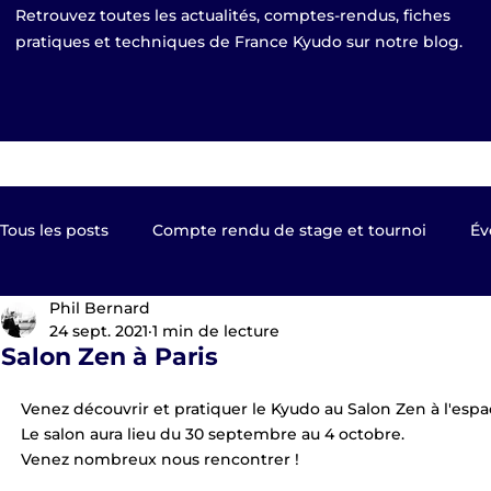
Retrouvez toutes les actualités, comptes-rendus, fiches
pratiques et techniques de France Kyudo sur notre blog.
Tous les posts
Compte rendu de stage et tournoi
Év
Phil Bernard
Kyudo TV
Les clubs de France Kyudo
Revue de
24 sept. 2021
1 min de lecture
Salon Zen à Paris
Equipe de France
EKF Publier 2023
shinsa pas
Venez découvrir et pratiquer le Kyudo au Salon Zen à l'es
Le salon aura lieu du 30 septembre au 4 octobre.
Venez nombreux nous rencontrer !