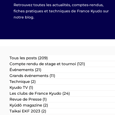
Retrouvez toutes les actualités, comptes-rendus,
fiches pratiques et techniques de France Kyudo sur
notre blog.
Tous les posts
(209)
209 posts
Compte rendu de stage et tournoi
(121)
121 posts
Événements
(21)
21 posts
Grands événements
(11)
11 posts
Technique
(2)
2 posts
Kyudo TV
(1)
1 post
Les clubs de France Kyudo
(24)
24 posts
Revue de Presse
(1)
1 post
Kyûdô magazine
(2)
2 posts
Taikai EKF 2023
(2)
2 posts