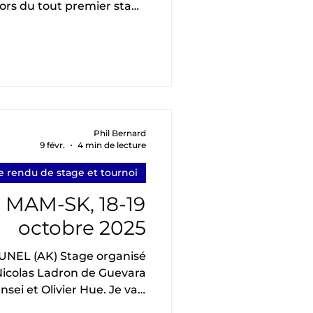
lors du tout premier stage
 des tous premiers stages
r thème « autour de kai »
un yawatashi réalisé par
té par Florent Khoudair (4
insa no maai permettant à Christian d’éval
Phil Bernard
9 févr.
4 min de lecture
 rendu de stage et tournoi
i MAM-SK, 18-19
octobre 2025
 Stage organisé
icolas Ladron de Guevara
et Olivier Hue. Je vais
érience pendant ce week-