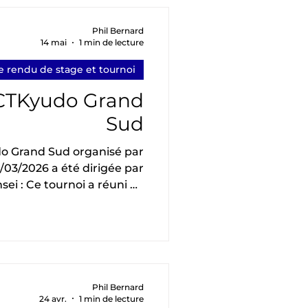
pratique. En plus de nous
 grande expérience, Tomoko
Phil Bernard
14 mai
1 min de lecture
aité que cela soit aussi un
moment
 rendu de stage et tournoi
 CTKyudo Grand
Sud
o Grand Sud organisé par
5/03/2026 a été dirigée par
ei : Ce tournoi a réuni 42
nt onze clubs des CTKyudo
antique, AuRA, mais aussi
personnes ayant réussi les
sont : • 1ère place : Mareva
lace : François Brunel, AIX
 : Christian Knobloch, AIX
Phil Bernard
24 avr.
1 min de lecture
aux organisateurs et aux