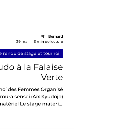
 (AKB), Dijon (BSB), Nancy
). Au programme le matin :
tasuki Animé par Rei Lu et
e assise ; Christine Gilliet
out. Atelier confection de
Phil Bernard
29 mai
3 min de lecture
r Rei Lu Après une pause
repas
 rendu de stage et tournoi
do à la Falaise
Verte
rnoi des Femmes Organisé
ura sensei (Aix Kyudojo)
atériel Le stage matériel
border de nombreux sujets
, la corde, les flèches, etc.).
vait apporté beaucoup de
ait possible d'expérimenter