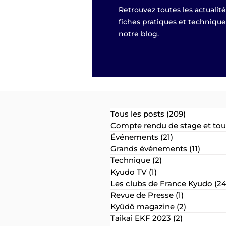
Retrouvez toutes les actualit
fiches pratiques et techniqu
notre blog.
Tous les posts
(209)
209 posts
Compte rendu de stage et tou
Événements
(21)
21 posts
Grands événements
(11)
11 post
Technique
(2)
2 posts
Kyudo TV
(1)
1 post
Les clubs de France Kyudo
(24
Revue de Presse
(1)
1 post
Kyûdô magazine
(2)
2 posts
Taikai EKF 2023
(2)
2 posts