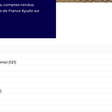
és, comptes-rendus,
es de France Kyudo sur
rnoi
(121)
121 posts
s
)
24 posts