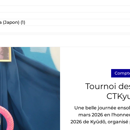
post
 (Japon)
(1)
1 post
Compte
Tournoi d
CTKyu
Une belle journée enso
mars 2026 en l'honne
2026 de Kyûdô, organisé
année consécutive à 