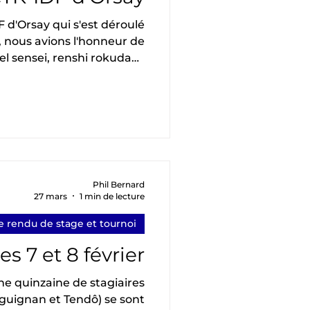
, nous avions l'honneur de
l sensei, renshi rokudan .
ois même, puisque Régine
ur). Elle était assistée avec
 par Claude Luzet sensei,
nisé conjointement par le
K-IDF, une cinquantaine de
participants étaient présents du 1 er au
Phil Bernard
27 mars
1 min de lecture
 rendu de stage et tournoi
s 7 et 8 février
une quinzaine de stagiaires
guignan et Tendô) se sont