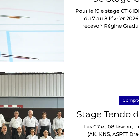
Pour le 19 e stage CTK-IDF d'Orsay qui s'est déroulé
du 7 au 8 février 2026
recevoir Régine Gradue
Pour la deuxième f
Graduel sensei était déjà venue en 2013 (j'ai mes
petites fiches à jo
beaucoup de complicité
kyoshi rokudan . Orga
club d'Orsay et le CT
Compte
Stage Tendo de
Les 07 et 08 février, 
(AK, KNS, ASPTT Dra