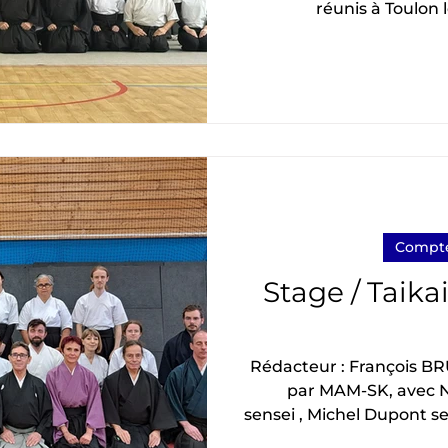
réunis à Toulon 
organisé par Tendô et un
animés par Christian Knobloch ( renshi 5 ème
DAN). Le stage avait pou
Le stage commence par 
Christian Knobloch assis
ème DAN) et Jean Gouzy (3 ème DAN). Puis par
des sh
Compte
Stage / Taika
Rédacteur : François BRUNEL (AK)
par MAM-SK, avec N
sensei , Michel Dupont sensei 
vous partager mon exp