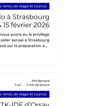
participants.
 rendu de stage et tournoi
o à Strasbourg
& 15 février 2026
nous avons eu le privilège
Stalder sensei à Strasbourg
axé sur la préparation aux
tion, l'enseignement s'est
 axes majeurs pour aborder
vec sérénité et précision :
 Un travail approfondi pour
déplacements ne soient pas
 reflètent la personnalité
Phil Bernard
7 avr.
2 min de lecture
nce du tireur. Un tir qui ci
 rendu de stage et tournoi
CTK-IDF d’Orsay