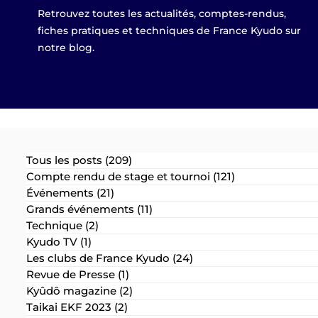
Retrouvez toutes les actualités, comptes-rendus,
fiches pratiques et techniques de France Kyudo sur
notre blog.
Tous les posts
(209)
209 posts
Compte rendu de stage et tournoi
(121)
121 posts
Événements
(21)
21 posts
Grands événements
(11)
11 posts
Technique
(2)
2 posts
Kyudo TV
(1)
1 post
Les clubs de France Kyudo
(24)
24 posts
Revue de Presse
(1)
1 post
Kyûdô magazine
(2)
2 posts
Taikai EKF 2023
(2)
2 posts