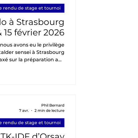
participants.
 rendu de stage et tournoi
o à Strasbourg
& 15 février 2026
nous avons eu le privilège
Stalder sensei à Strasbourg
axé sur la préparation aux
tion, l'enseignement s'est
 axes majeurs pour aborder
vec sérénité et précision :
 Un travail approfondi pour
déplacements ne soient pas
 reflètent la personnalité
Phil Bernard
7 avr.
2 min de lecture
nce du tireur. Un tir qui ci
 rendu de stage et tournoi
CTK-IDF d’Orsay