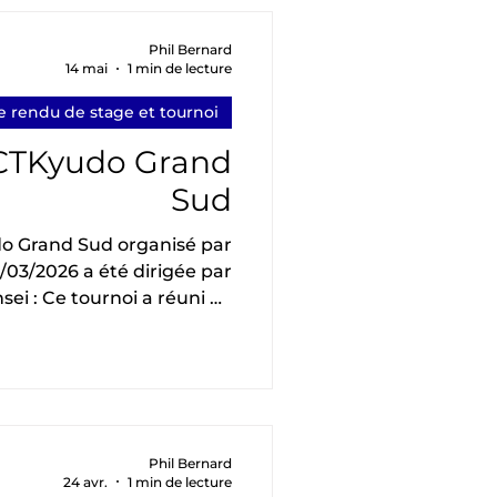
pratique. En plus de nous
 grande expérience, Tomoko
Phil Bernard
14 mai
1 min de lecture
aité que cela soit aussi un
moment
 rendu de stage et tournoi
 CTKyudo Grand
Sud
o Grand Sud organisé par
5/03/2026 a été dirigée par
ei : Ce tournoi a réuni 42
nt onze clubs des CTKyudo
antique, AuRA, mais aussi
personnes ayant réussi les
sont : • 1ère place : Mareva
lace : François Brunel, AIX
 : Christian Knobloch, AIX
Phil Bernard
24 avr.
1 min de lecture
aux organisateurs et aux