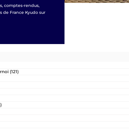
és, comptes-rendus,
es de France Kyudo sur
rnoi
(121)
121 posts
s
)
24 posts