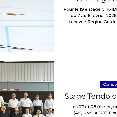
Pour le 19 e stage CTK-IDF d'Orsay qui s'est déroulé
du 7 au 8 février 2026
recevoir Régine Gradue
Pour la deuxième f
Graduel sensei était déjà venue en 2013 (j'ai mes
petites fiches à jo
beaucoup de complicité
kyoshi rokudan . Orga
club d'Orsay et le CT
Compte
Stage Tendo de
Les 07 et 08 février, 
(AK, KNS, ASPTT Dra