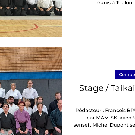
réunis à Toulon 
organisé par Tendô et un
animés par Christian Knobloch ( renshi 5 ème
DAN). Le stage avait pou
Le stage commence par 
Christian Knobloch assis
ème DAN) et Jean Gouzy (3 ème DAN). Puis par
des sh
Compte
Stage / Taika
Rédacteur : François BRUNEL (AK)
par MAM-SK, avec N
sensei , Michel Dupont sensei 
vous partager mon exp