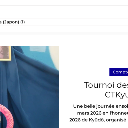
post
 (Japon)
(1)
1 post
Compte
Tournoi d
CTKyu
Une belle journée enso
mars 2026 en l'honne
2026 de Kyûdô, organisé
année consécutive à 