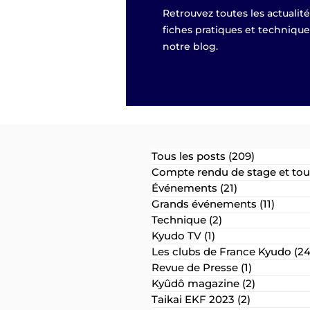
Retrouvez toutes les actualit
fiches pratiques et techniqu
notre blog.
Tous les posts
(209)
209 posts
Compte rendu de stage et tou
Événements
(21)
21 posts
Grands événements
(11)
11 post
Technique
(2)
2 posts
Kyudo TV
(1)
1 post
Les clubs de France Kyudo
(24
Revue de Presse
(1)
1 post
Kyûdô magazine
(2)
2 posts
Taikai EKF 2023
(2)
2 posts