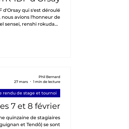
, nous avions l'honneur de
l sensei, renshi rokudan .
ois même, puisque Régine
ur). Elle était assistée avec
 par Claude Luzet sensei,
nisé conjointement par le
K-IDF, une cinquantaine de
participants étaient présents du 1 er au
Phil Bernard
27 mars
1 min de lecture
 rendu de stage et tournoi
s 7 et 8 février
une quinzaine de stagiaires
guignan et Tendô) se sont