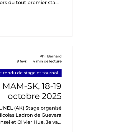
lors du tout premier stage
 des tous premiers stages
r thème « autour de kai »
un yawatashi réalisé par
té par Florent Khoudair (4
insa no maai permettant à Christian d’éval
Phil Bernard
9 févr.
4 min de lecture
 rendu de stage et tournoi
i MAM-SK, 18-19
octobre 2025
 Stage organisé
icolas Ladron de Guevara
et Olivier Hue. Je vais
érience pendant ce week-