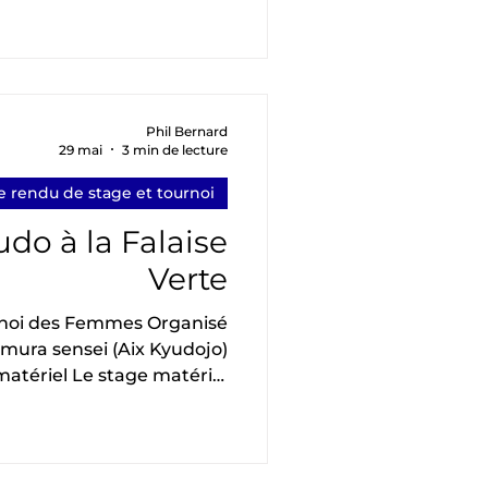
 (AKB), Dijon (BSB), Nancy
). Au programme le matin :
tasuki Animé par Rei Lu et
e assise ; Christine Gilliet
out. Atelier confection de
Phil Bernard
29 mai
3 min de lecture
r Rei Lu Après une pause
repas
 rendu de stage et tournoi
do à la Falaise
Verte
rnoi des Femmes Organisé
ura sensei (Aix Kyudojo)
atériel Le stage matériel
border de nombreux sujets
, la corde, les flèches, etc.).
vait apporté beaucoup de
ait possible d'expérimenter