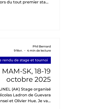
lors du tout premier stage
 des tous premiers stages
r thème « autour de kai »
un yawatashi réalisé par
té par Florent Khoudair (4
insa no maai permettant à Christian d’éval
Phil Bernard
9 févr.
4 min de lecture
 rendu de stage et tournoi
i MAM-SK, 18-19
octobre 2025
 Stage organisé
icolas Ladron de Guevara
et Olivier Hue. Je vais
érience pendant ce week-