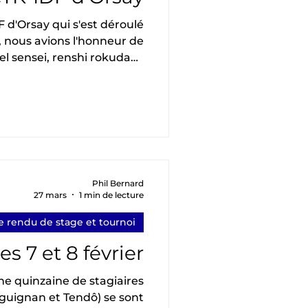
, nous avions l'honneur de
l sensei, renshi rokudan .
ois même, puisque Régine
ur). Elle était assistée avec
 par Claude Luzet sensei,
nisé conjointement par le
K-IDF, une cinquantaine de
participants étaient présents du 1 er au
Phil Bernard
27 mars
1 min de lecture
 rendu de stage et tournoi
s 7 et 8 février
une quinzaine de stagiaires
guignan et Tendô) se sont