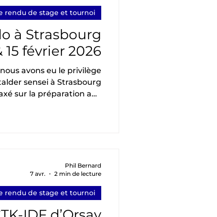
participants.
 rendu de stage et tournoi
o à Strasbourg
& 15 février 2026
nous avons eu le privilège
Stalder sensei à Strasbourg
axé sur la préparation aux
tion, l'enseignement s'est
 axes majeurs pour aborder
vec sérénité et précision :
 Un travail approfondi pour
déplacements ne soient pas
 reflètent la personnalité
Phil Bernard
7 avr.
2 min de lecture
nce du tireur. Un tir qui ci
 rendu de stage et tournoi
CTK-IDF d’Orsay