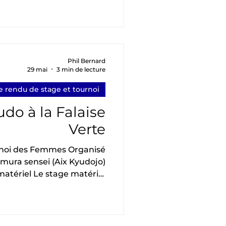
 (AKB), Dijon (BSB), Nancy
). Au programme le matin :
tasuki Animé par Rei Lu et
e assise ; Christine Gilliet
out. Atelier confection de
Phil Bernard
29 mai
3 min de lecture
r Rei Lu Après une pause
repas
 rendu de stage et tournoi
do à la Falaise
Verte
rnoi des Femmes Organisé
ura sensei (Aix Kyudojo)
atériel Le stage matériel
border de nombreux sujets
, la corde, les flèches, etc.).
vait apporté beaucoup de
ait possible d'expérimenter