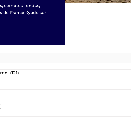
és, comptes-rendus,
es de France Kyudo sur
rnoi
(121)
121 posts
s
)
24 posts