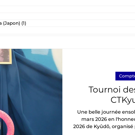
post
 (Japon)
(1)
1 post
Compte
Tournoi d
CTKyu
Une belle journée enso
mars 2026 en l'honne
2026 de Kyûdô, organisé
année consécutive à 