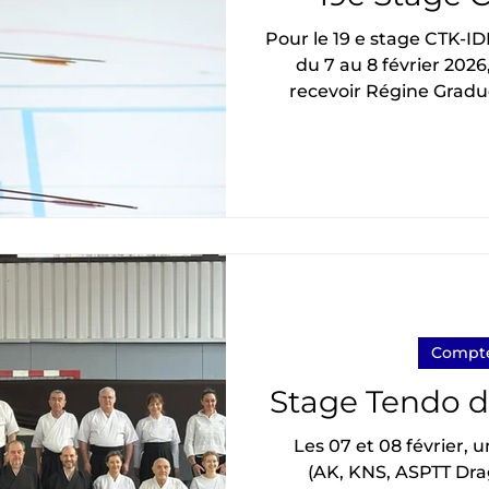
Pour le 19 e stage CTK-IDF d'Orsay qui s'est déroulé
du 7 au 8 février 2026
recevoir Régine Gradue
Pour la deuxième f
Graduel sensei était déjà venue en 2013 (j'ai mes
petites fiches à jo
beaucoup de complicité
kyoshi rokudan . Orga
club d'Orsay et le CT
Compte
Stage Tendo de
Les 07 et 08 février, 
(AK, KNS, ASPTT Dra