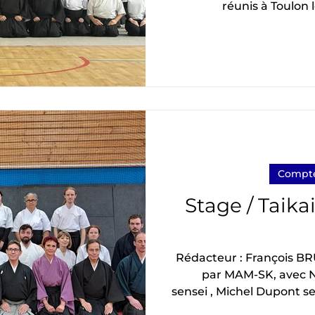
réunis à Toulon 
organisé par Tendô et un
animés par Christian Knobloch ( renshi 5 ème
DAN). Le stage avait pou
Le stage commence par 
Christian Knobloch assis
ème DAN) et Jean Gouzy (3 ème DAN). Puis par
des sh
Compte
Stage / Taika
Rédacteur : François BRUNEL (AK)
par MAM-SK, avec N
sensei , Michel Dupont sensei 
vous partager mon exp