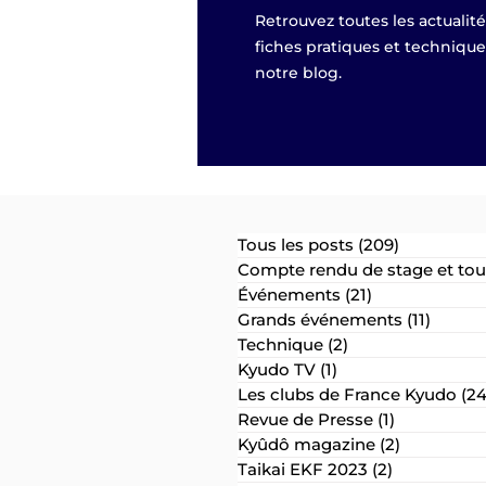
Retrouvez toutes les actualit
fiches pratiques et techniqu
notre blog.
Tous les posts
(209)
209 posts
Compte rendu de stage et tou
Événements
(21)
21 posts
Grands événements
(11)
11 post
Technique
(2)
2 posts
Kyudo TV
(1)
1 post
Les clubs de France Kyudo
(24
Revue de Presse
(1)
1 post
Kyûdô magazine
(2)
2 posts
Taikai EKF 2023
(2)
2 posts