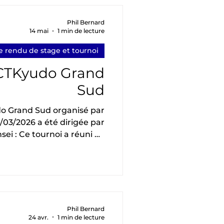
pratique. En plus de nous
 grande expérience, Tomoko
Phil Bernard
14 mai
1 min de lecture
aité que cela soit aussi un
moment
 rendu de stage et tournoi
 CTKyudo Grand
Sud
o Grand Sud organisé par
5/03/2026 a été dirigée par
ei : Ce tournoi a réuni 42
nt onze clubs des CTKyudo
antique, AuRA, mais aussi
personnes ayant réussi les
sont : • 1ère place : Mareva
lace : François Brunel, AIX
 : Christian Knobloch, AIX
Phil Bernard
24 avr.
1 min de lecture
aux organisateurs et aux