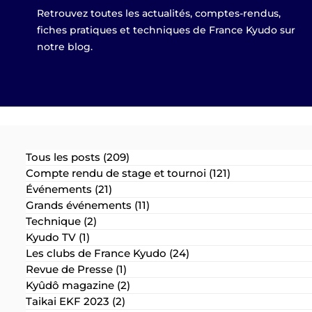
Retrouvez toutes les actualités, comptes-rendus,
fiches pratiques et techniques de France Kyudo sur
notre blog.
Tous les posts
(209)
209 posts
Compte rendu de stage et tournoi
(121)
121 posts
Événements
(21)
21 posts
Grands événements
(11)
11 posts
Technique
(2)
2 posts
Kyudo TV
(1)
1 post
Les clubs de France Kyudo
(24)
24 posts
Revue de Presse
(1)
1 post
Kyûdô magazine
(2)
2 posts
Taikai EKF 2023
(2)
2 posts