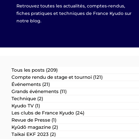
Retrouvez toutes les actualités, comptes-rendus,
fiches pratiques et techniques de France Kyudo sur
notre blog.
Tous les posts
(209)
209 posts
Compte rendu de stage et tournoi
(121)
121 posts
Événements
(21)
21 posts
Grands événements
(11)
11 posts
Technique
(2)
2 posts
Kyudo TV
(1)
1 post
Les clubs de France Kyudo
(24)
24 posts
Revue de Presse
(1)
1 post
Kyûdô magazine
(2)
2 posts
Taikai EKF 2023
(2)
2 posts