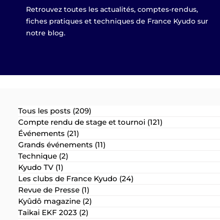
Retrouvez toutes les actualités, comptes-rendus,
fiches pratiques et techniques de France Kyudo sur
notre blog.
Tous les posts
(209)
209 posts
Compte rendu de stage et tournoi
(121)
121 posts
Événements
(21)
21 posts
Grands événements
(11)
11 posts
Technique
(2)
2 posts
Kyudo TV
(1)
1 post
Les clubs de France Kyudo
(24)
24 posts
Revue de Presse
(1)
1 post
Kyûdô magazine
(2)
2 posts
Taikai EKF 2023
(2)
2 posts