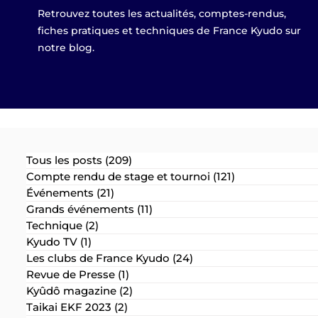
Retrouvez toutes les actualités, comptes-rendus,
fiches pratiques et techniques de France Kyudo sur
notre blog.
Tous les posts
(209)
209 posts
Compte rendu de stage et tournoi
(121)
121 posts
Événements
(21)
21 posts
Grands événements
(11)
11 posts
Technique
(2)
2 posts
Kyudo TV
(1)
1 post
Les clubs de France Kyudo
(24)
24 posts
Revue de Presse
(1)
1 post
Kyûdô magazine
(2)
2 posts
Taikai EKF 2023
(2)
2 posts