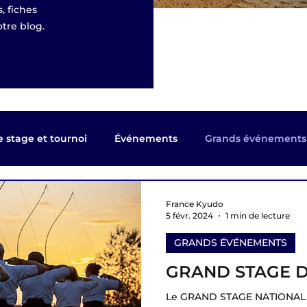
, fiches
tre blog.
 stage et tournoi
Événements
Grands événements
ance Kyudo
Revue de Presse
Kyûdô magazine
T
France Kyudo
5 févr. 2024
1 min de lecture
GRANDS ÉVÉNEMENTS
lier 2023
shinsa passages de grade
Coupe du Mond
GRAND STAGE D
Le GRAND STAGE NATIONAL d