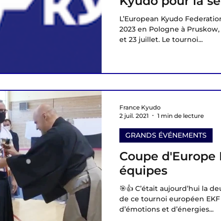
Kyudo pour la sé
l’équipe de Fran
L’European Kyudo Federatio
2023 en Pologne à Pruskow, b
et 23 juillet. Le tournoi...
France Kyudo
2 juil. 2021
1 min de lecture
GRANDS ÉVÉNEMENTS
Coupe d'Europe 
équipes
🎯👍 C’était aujourd’hui la 
de ce tournoi européen EKF
d’émotions et d’énergies...