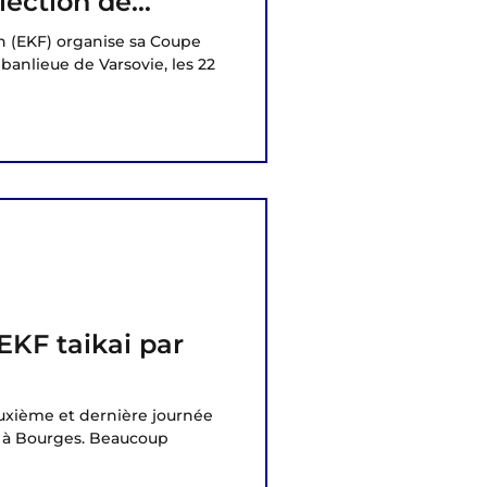
lection de
ce
n (EKF) organise sa Coupe
anlieue de Varsovie, les 22
EKF taikai par
deuxième et dernière journée
 à Bourges. Beaucoup