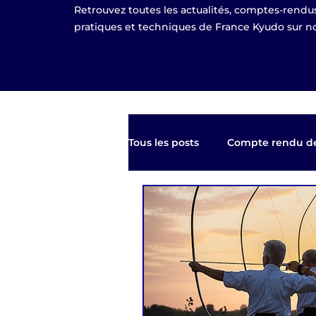
Retrouvez toutes les actualités, comptes-rendus
pratiques et techniques de France Kyudo sur no
Tous les posts
Compte rendu de
Kyudo TV
Les clubs de Fr
Equipe de France
EKF Pub
EKF Bourges 2021