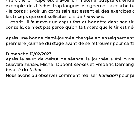
- l’arc : le principe est d’avoir un matériel adapté et entr
exemple, des flèches trop longues éloigneront la courbe bal
- le corps : avoir un corps sain est essentiel, des exerci
les triceps qui sont sollicités lors de 
hikiwake
. 
- l’esprit : il faut avoir un esprit fort et honnête dans son ti
conseils, ce n’est pas parce qu’on fait 
mato 
que le tir est n
Après une bonne demi-journée chargée en enseignements, un
première journée du stage avant de se retrouver pour certain
Dimanche 12/02/2023 
Après le salut de début de séance, la journée a été ouve
Guevara 
sensei
, Michel Dupont 
sensei
, et Frédéric Deman
beauté du 
taihai
. 
Nous avons pu observer comment réaliser 
kuraidori 
pour p