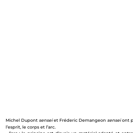
Michel Dupont 
sensei 
et Fréderic Demangeon 
sensei 
ont p
l’esprit, le corps et l’arc
. 