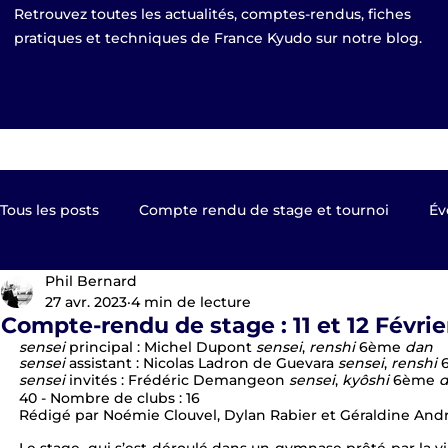
Retrouvez toutes les actualités, comptes-rendus, fiches
pratiques et techniques de France Kyudo sur notre blog.
Tous les posts
Compte rendu de stage et tournoi
Év
Phil Bernard
Kyudo TV
Les clubs de France Kyudo
Revue de
27 avr. 2023
4 min de lecture
Compte-rendu de stage : 11 et 12 Févri
sensei 
principal : Michel Dupont 
sensei
, 
renshi 
6ème 
dan
sensei 
assistant : Nicolas Ladron de Guevara 
sensei
, 
renshi 
Equipe de France
EKF Publier 2023
shinsa pas
sensei 
invités : Frédéric Demangeon 
sensei
, 
kyôshi 
6ème 
d
40 - Nombre de clubs : 16 
Rédigé par Noémie Clouvel, Dylan Rabier et Géraldine And