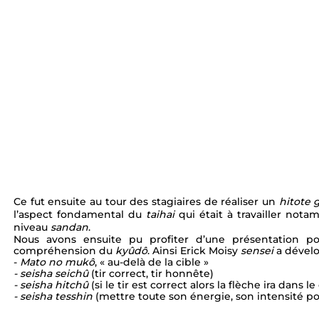
Ce fut ensuite au tour des stagiaires de réaliser un 
hitote 
l’aspect fondamental du 
taihai 
qui était à travailler no
niveau 
sandan
.
Nous avons ensuite pu profiter d’une présentation port
compréhension du 
kyûdô
. Ainsi Erick Moisy 
sensei 
a dévelo
- 
Mato no mukô
, « au-delà de la cible » 
- seisha seichû 
(tir correct, tir honnête) 
- seisha hitchû 
(si le tir est correct alors la flèche ira dans l
- seisha tesshin 
(mettre toute son énergie, son intensité pour