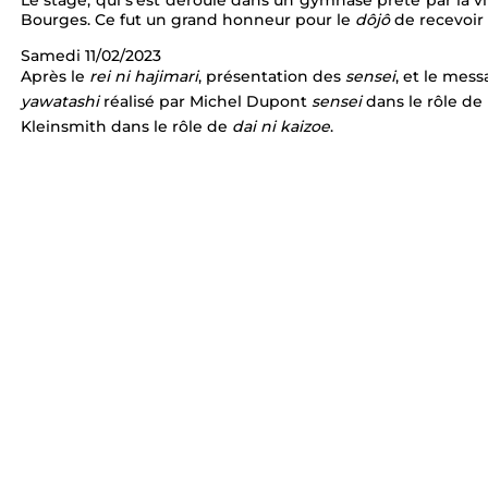
Le stage, qui s’est déroulé dans un gymnase prêté par la vi
EKF Bourges 2021
Bourges. Ce fut un grand honneur pour le 
dôjô
 de recevoir
Samedi 11/02/2023 
Après le 
rei ni hajimari
, présentation des 
sensei
, et le mess
yawatashi 
réalisé par Michel Dupont 
sensei 
dans le rôle de 
Kleinsmith dans le rôle de 
dai ni kaizoe
. 